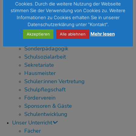
Cookies. Durch die weitere Nutzung der Webseite
Fairtrade School
stimmen Sie der Verwendung von Cookies zu. Weitere
Auszeichnungen
Informationen zu Cookies erhalten Sie in unserer
Unsere Teams
Datenschutzerklärung unter "Kontakt".
Kollegium
Mehr lesen
Akzeptieren
Alle ablehnen
Schulleitung
Sonderpädagogik
Schulsozialarbeit
Sekretariate
Hausmeister
Schüler:innen Vertretung
Schulpflegschaft
Förderverein
Sponsoren & Gäste
Schulentwicklung
Unser Unterricht
Fächer