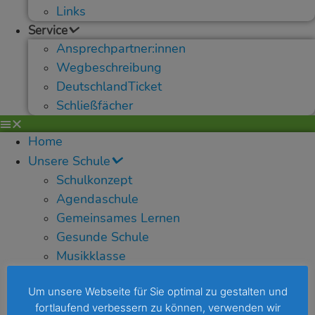
Links
Service
Ansprechpartner:innen
Wegbeschreibung
DeutschlandTicket
Schließfächer
Home
Unsere Schule
Schulkonzept
Agendaschule
Gemeinsames Lernen
Gesunde Schule
Musikklasse
Erasmus Schule
Um unsere Webseite für Sie optimal zu gestalten und
Klimakonferenz
fortlaufend verbessern zu können, verwenden wir
Schule der Zukunft