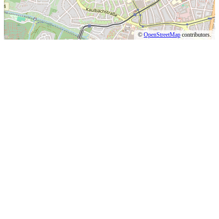
©
OpenStreetMap
contributors.
Alle Rechte vorbehalten | © 2022
Impressum
|
Datenschutz
Mit ♥ erstellt von
SiebenDreiDrei – Grafikdesign.