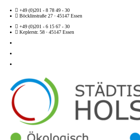
Zum
+49 (0)201 - 8 78 49 - 30
Inhalt
Böcklinstraße 27 · 45147 Essen
springen
+49 (0)201 - 6 15 67 - 30
Keplerstr. 58 · 45147 Essen