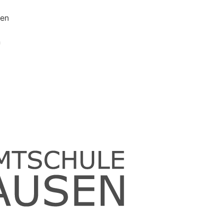
sen
n