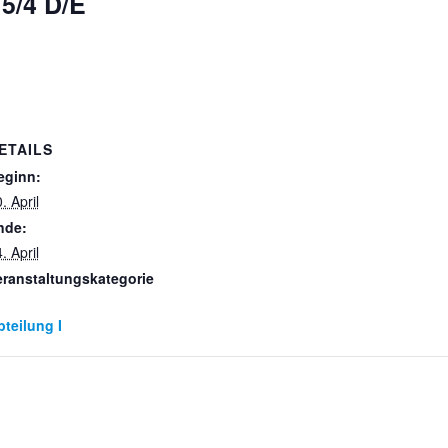
 5/4 D/E
ETAILS
eginn:
. April
nde:
. April
eranstaltungskategorie
bteilung I