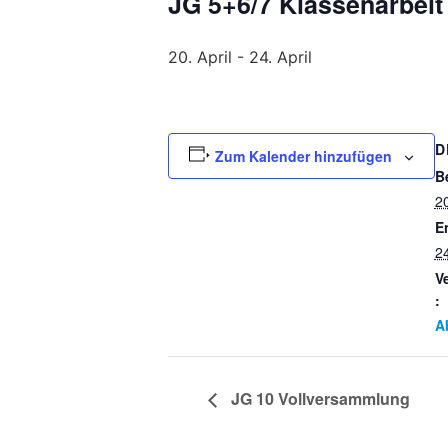
JG 5+6/7 Klassenarbeit
20. April
-
24. April
D
Zum Kalender hinzufügen
B
20
E
24
V
:
A
JG 10 Vollversammlung