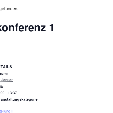
tgefunden.
konferenz 1
ETAILS
tum:
. Januar
it:
:00 - 13:37
ranstaltungskategorie
eilung II