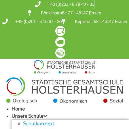
Zum
+49 (0)201 - 8 78 49 - 30
Inhalt
Böcklinstraße 27 · 45147 Essen
springen
+49 (0)201 - 6 15 67 - 30
Keplerstr. 58 · 45147 Essen
Home
Unsere Schule
Schulkonzept