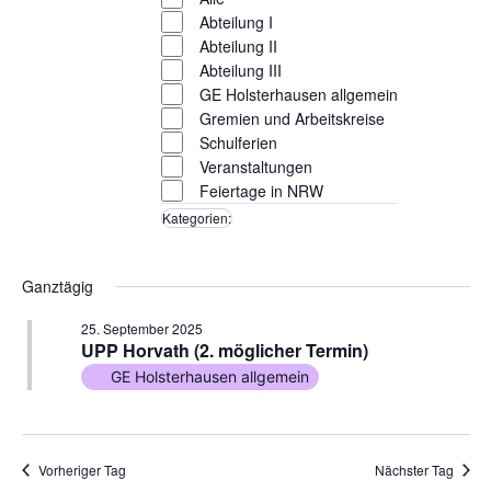
Ansic
Abteilung I
Navig
Abteilung II
Abteilung III
GE Holsterhausen allgemein
Gremien und Arbeitskreise
Schulferien
Veranstaltungen
Feiertage in NRW
Filter entfernen
Kategorien
:
Ganztägig
25. September 2025
UPP Horvath (2. möglicher Termin)
GE Holsterhausen allgemein
Vorheriger Tag
Nächster Tag