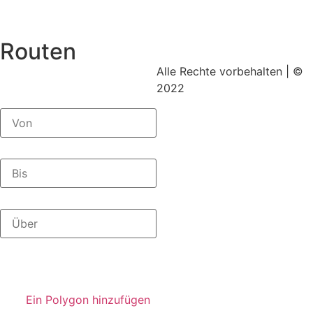
Routen
Alle Rechte vorbehalten | ©
2022
Impressum
|
Datenschutz
Mit ♥ erstellt von
SiebenDreiDrei –
Grafikdesign.
Ein Polygon hinzufügen