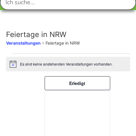
Feiertage in NRW
Veranstaltungen
Feiertage in NRW
Veranstaltungen
Es sind keine anstehenden Veranstaltungen vorhanden.
Hinweis
für
7.
Filter
Das
Erledigt
Ändern
August
der
2026
Formular-
Eingabefelder
wird
die
Liste