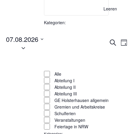
der
Leeren
Veranstaltungen
mit
Kategorien
:
den
Filter öffnen
Filter schließen
gefilterten
07.08.2026
Ergebnissen
Veran
Ve
Filter ve
Suche
aktualisieren
Tag
Datum
wählen.
Filter entfernen
Such
An
Kategorien
Filter schließen
und
Na
Ansic
Alle
Abteilung I
Navig
Abteilung II
Abteilung III
GE Holsterhausen allgemein
Gremien und Arbeitskreise
Schulferien
Veranstaltungen
Feiertage in NRW
Filter entfernen
Kategorien
: