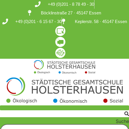
Zum
+49 (0)201 - 8 78 49 - 30
Inhalt
Böcklinstraße 27 · 45147 Essen
springen
+49 (0)201 - 6 15 67 - 30
Keplerstr. 58 · 45147 Essen
Suche