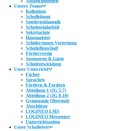
Auszeichnungen
Unsere Teams
Kollegium
Schulleitung
Sonderpädagogik
Schulsozialarbeit
Sekretariate
Hausmeister
Schüler:innen Vertretung
Schulpflegschaft
Förderverein
Sponsoren & Gäste
Schulentwicklung
Unser Unterricht
Fächer
Sprachen
Fördern & Fordern
Abteilung 1 (JG 5-7)
Abteilung 2 (JG 8-10)
Gymnasiale Oberstufe
Abschlüsse
LOGINEO LMS
LOGINEO Messenger
Unterrichtszeiten
Unser Schulleben