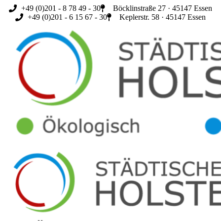
Zum
+49 (0)201 - 8 78 49 - 30
Böcklinstraße 27 · 45147 Essen
Inhalt
+49 (0)201 - 6 15 67 - 30
Keplerstr. 58 · 45147 Essen
springen