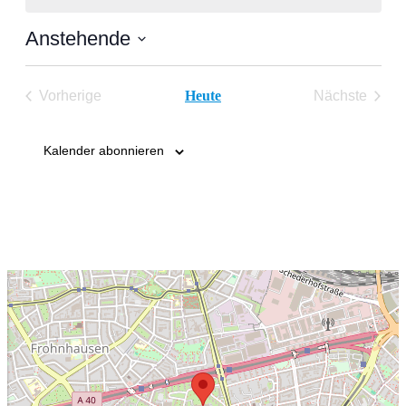
Anstehende
Datum
wählen.
Vorherige
Heute
Nächste
Veranstaltungen
Veranstal
Kalender abonnieren