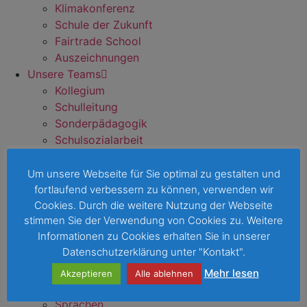
Klimakonferenz
Schule der Zukunft
Fairtrade School
Auszeichnungen
Unsere Teams
Kollegium
Schulleitung
Sonderpädagogik
Schulsozialarbeit
Sekretariate
Hausmeister
Um unsere Webseite für Sie optimal zu gestalten und
Schüler:innen Vertretung
fortlaufend verbessern zu können, verwenden wir
Cookies. Durch die weitere Nutzung der Webseite
Schulpflegschaft
stimmen Sie der Verwendung von Cookies zu. Weitere
Förderverein
Informationen zu Cookies erhalten Sie in unserer
Sponsoren & Gäste
Datenschutzerklärung unter "Kontakt".
Schulentwicklung
Unser Unterricht
Mehr lesen
Akzeptieren
Alle ablehnen
Fächer
Sprachen